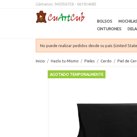
Llámanos:
943056728 - 661924685
BOLSOS
MOCHILA
CINTURONES
DELA
No puede realizar pedidos desde su país (United State
Inicio
Hazlo tu Mismo
Pieles
Cerdo
Piel de Ce
AGOTADO TEMPORALMENTE