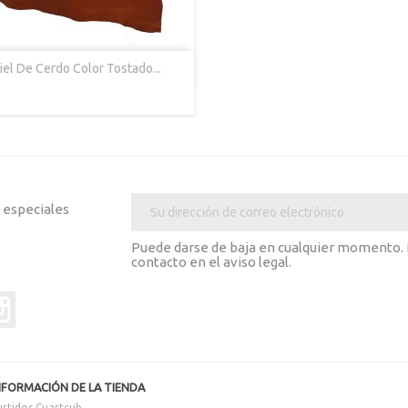

Vista Rápida
iel De Cerdo Color Tostado...
Cabra
Azul
s especiales
Puede darse de baja en cualquier momento. P
contacto en el aviso legal.
er
Instagram
NFORMACIÓN DE LA TIENDA
urtidos Cuartcub