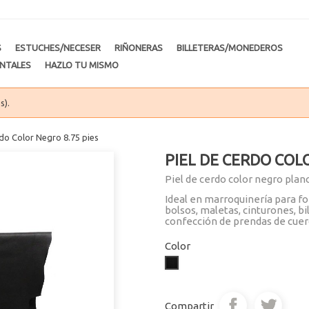
S
ESTUCHES/NECESER
RIÑONERAS
BILLETERAS/MONEDEROS
NTALES
HAZLO TU MISMO
s).
rdo Color Negro 8.75 pies
PIEL DE CERDO COLO
Piel de cerdo color negro plan
Ideal en marroquinería para f
bolsos, maletas, cinturones, b
confección de prendas de cuer
Color
Cerdo
Negro
Compartir