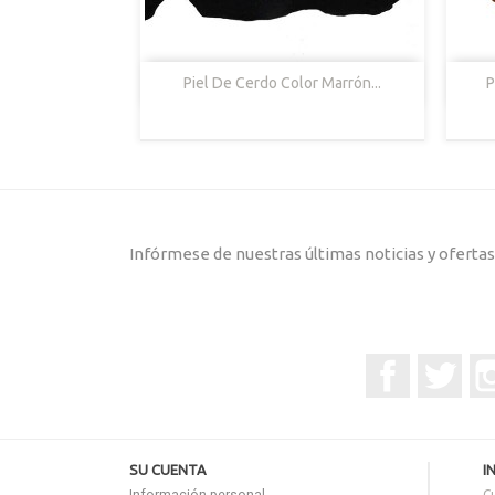

Vista Rápida
Piel De Cerdo Color Marrón...
P
Cerdo
Marrón
Infórmese de nuestras últimas noticias y oferta
Facebook
Twitt
SU CUENTA
I
Información personal
C