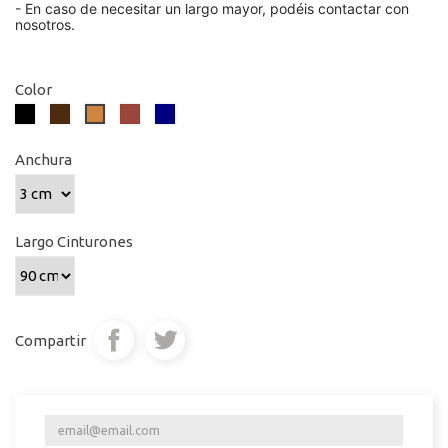
- En caso de necesitar un largo mayor, podéis contactar con
nosotros.
Color
Negro
Marrón
Coñac
Azul
Marrón
Oscuro
marino
Claro
Anchura
Largo Cinturones
Compartir