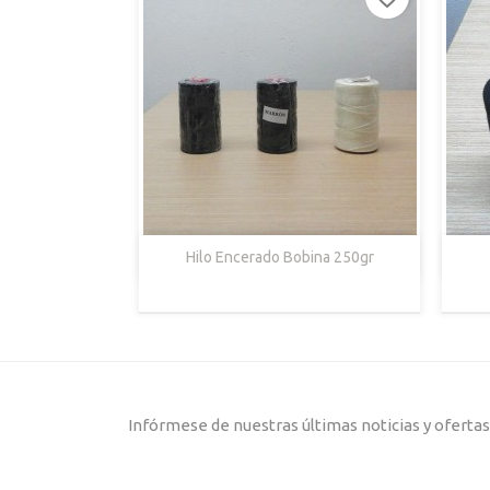

Vista Rápida
Hilo Encerado Bobina 250gr
Negro
Marrón
Blanco
Oscuro
Infórmese de nuestras últimas noticias y oferta