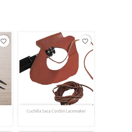
favorite_border
favorite_border

Vista Rápida
Cuchilla Saca Cordón Lacemaker