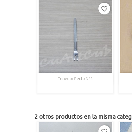
favorite_border

Vista Rápida
Tenedor Recto Nº2
2 otros productos en la misma categ
favorite_border