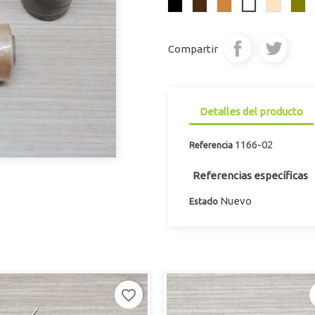
Negro
Marrón
Marrón
Beige
Oliv
Blanco
Oscuro
Claro
Compartir
Detalles del producto
1166-02
Referencia
Referencias específicas
Nuevo
Estado
favorite_border