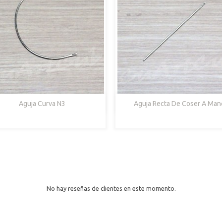


Vista Rápida
Vista Rápida
Aguja Curva N3
Aguja Recta De Coser A Man
No hay reseñas de clientes en este momento.