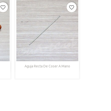
favorite_border
favorite_border

Vista Rápida
Aguja Recta De Coser A Mano