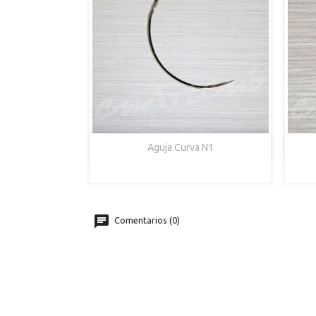

Vista Rápida
Aguja Curva N1
Comentarios (0)