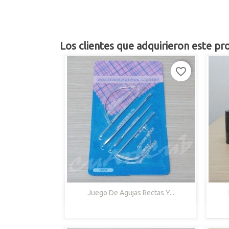
Los clientes que adquirieron este p
favorite_border

Vista Rápida
Juego De Agujas Rectas Y...