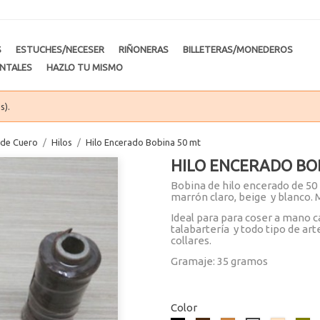
S
ESTUCHES/NECESER
RIÑONERAS
BILLETERAS/MONEDEROS
NTALES
HAZLO TU MISMO
s).
s de Cuero
Hilos
Hilo Encerado Bobina 50 mt
HILO ENCERADO BO
Bobina de hilo encerado de 50
marrón claro, beige y blanco. 
Ideal para para coser a mano c
talabartería y todo tipo de ar
collares.
Gramaje: 35 gramos
Color