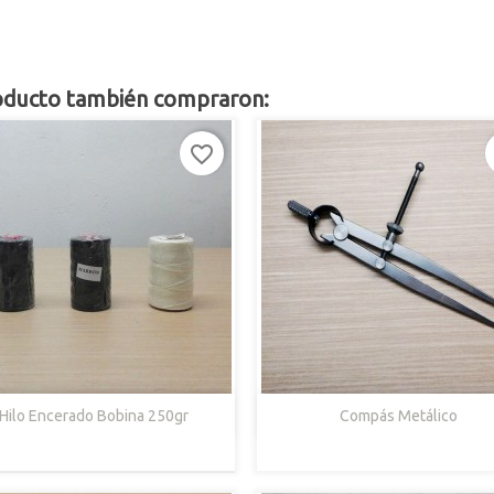
roducto también compraron:
favorite_border


Vista Rápida
Vista Rápida
Hilo Encerado Bobina 250gr
Compás Metálico
Negro
Marrón
Blanco
Oscuro