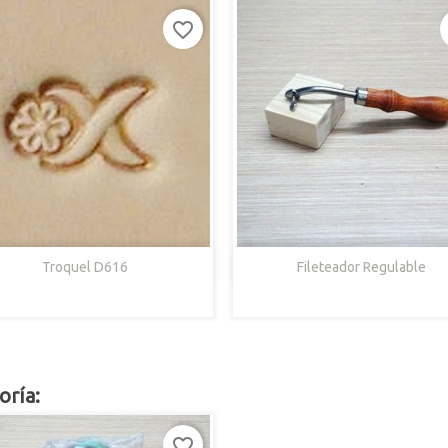
favorite_border


Vista Rápida
Vista Rápida
Troquel D616
Fileteador Regulable
oría:
favorite_border