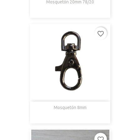
Mosquetón 20mm 78/20
favorite_border
Mosquetón 8mm
favorite_border