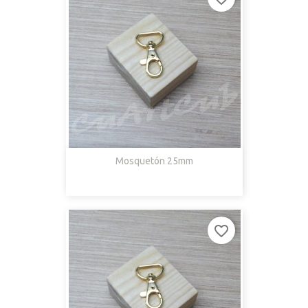
Mosquetón 25mm
favorite_border