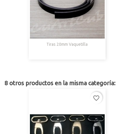
Tiras 20mm Vaquetilla
8 otros productos en la misma categoría:
favorite_border