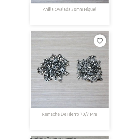
Anilla Ovalada 30mm Níquel
favorite_border
Remache De Hierro 70/7 Mm
Agotado Temporalmente