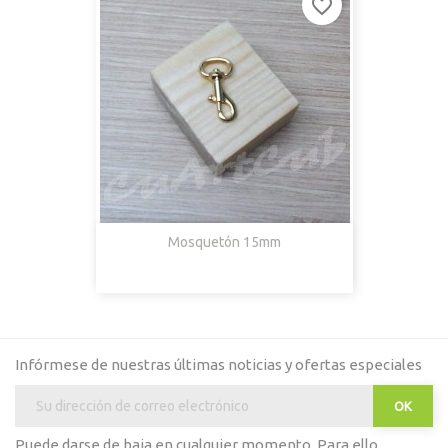
favorite_border
Mosquetón 15mm
Infórmese de nuestras últimas noticias y ofertas especiales
Puede darse de baja en cualquier momento. Para ello,