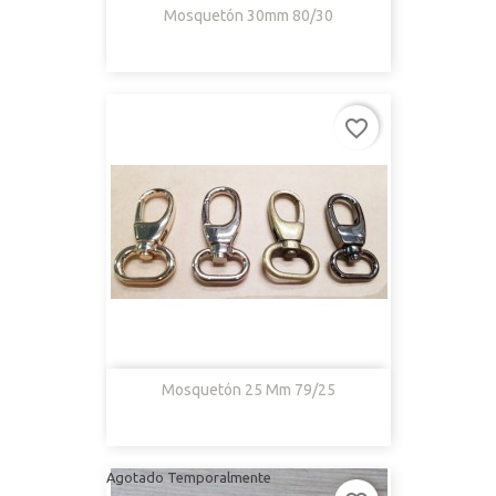
Mosquetón 30mm 80/30
favorite_border
Mosquetón 25 Mm 79/25
Agotado Temporalmente