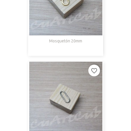
Mosquetón 20mm
favorite_border