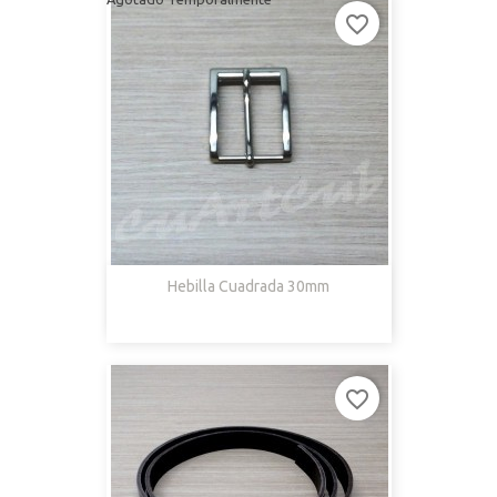
favorite_border
Hebilla Cuadrada 30mm
favorite_border