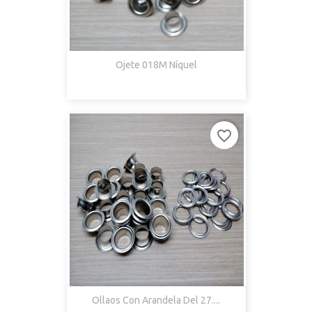
Ojete 018M Níquel
favorite_border
Ollaos Con Arandela Del 27....