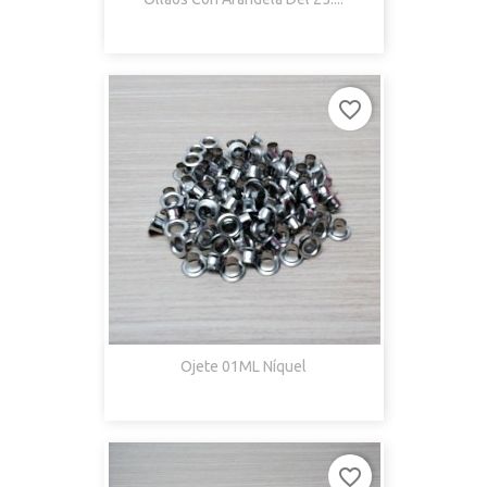
favorite_border
Ojete 01ML Níquel
favorite_border