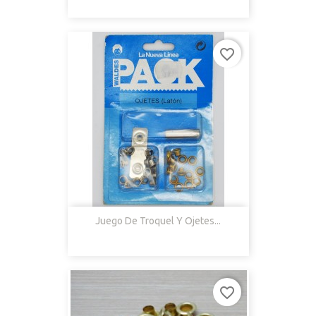
favorite_border
Juego De Troquel Y Ojetes...
favorite_border