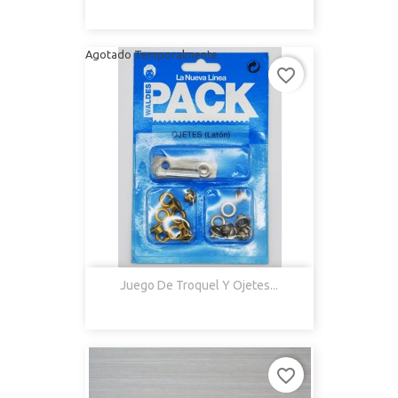
Agotado Temporalmente
favorite_border
Juego De Troquel Y Ojetes...
favorite_border