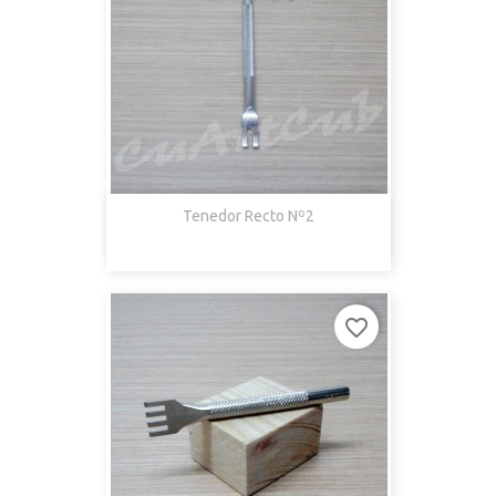
Tenedor Recto Nº2
favorite_border