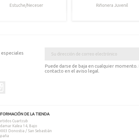


Vista Rápida
Vista Rápida
Estuche/Neceser
Riñonera Juvenil
Negro
Marrón
Oscuro
s especiales
Puede darse de baja en cualquier momento. P
contacto en el aviso legal.
er
Instagram
NFORMACIÓN DE LA TIENDA
urtidos Cuartcub
ldamar Kalea 14, Bajo
0003 Donostia / San Sebastián
spaña