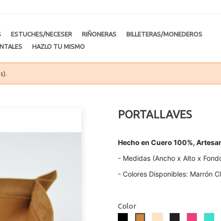
S
ESTUCHES/NECESER
RIÑONERAS
BILLETERAS/MONEDEROS
NTALES
HAZLO TU MISMO
s).
PORTALLAVES
Hecho en Cuero 100%, Artesan
- Medidas (Ancho x Alto x Fondo
- Colores Disponibles: Marrón C
Color
Negro
Beige
Negro
Rosa
Turq
Marrón