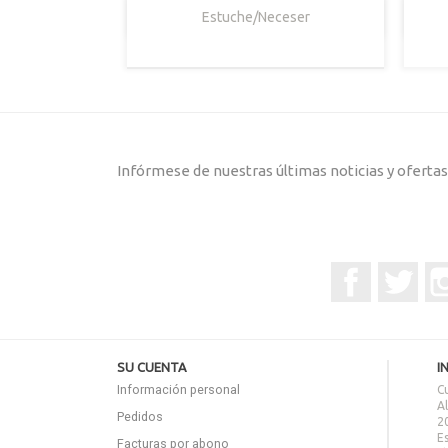

Vista Rápida
Estuche/Neceser
Marrón
Marrón
Azul
Turquesa
Rojo
Claro
marino
Campari
Infórmese de nuestras últimas noticias y oferta
Facebook
Twitt
SU CUENTA
I
Información personal
C
A
Pedidos
2
E
Facturas por abono