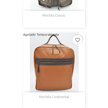
Mochila Classic
Agotado Temporalmente
favorite_border
Mochila Continental