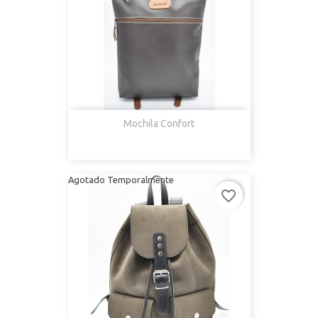
Mochila Confort
Agotado Temporalmente
favorite_border