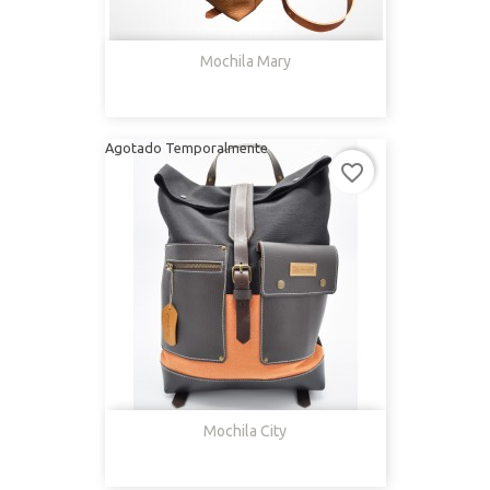
Mochila Mary
Agotado Temporalmente
favorite_border
Mochila City