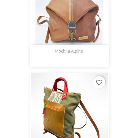
Mochila Alpine
favorite_border