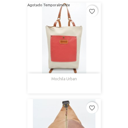
Agotado Temporalmente
favorite_border
Mochila Urban
favorite_border