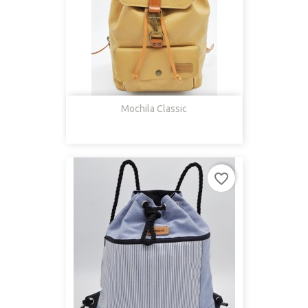
Mochila Classic
favorite_border