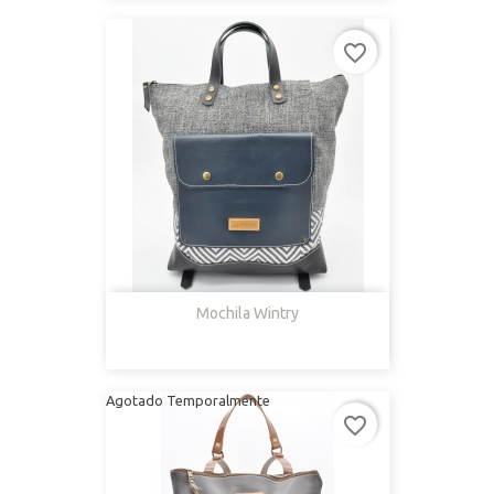
favorite_border
Mochila Wintry
Agotado Temporalmente
favorite_border