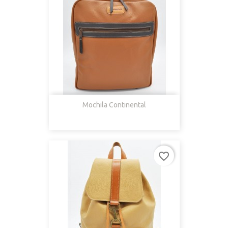
Mochila Continental
favorite_border