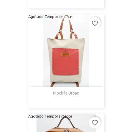
Agotado Temporalmente
favorite_border
Mochila Urban
Agotado Temporalmente
favorite_border