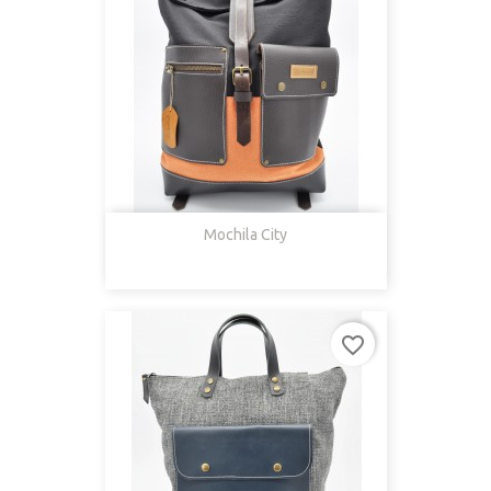
Mochila City
favorite_border