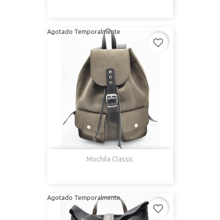
Agotado Temporalmente
favorite_border
Mochila Classic
Agotado Temporalmente
favorite_border