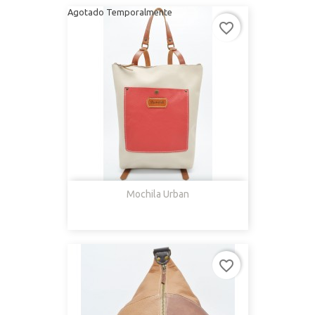
Agotado Temporalmente
favorite_border
Mochila Urban
favorite_border