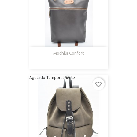
Mochila Confort
Agotado Temporalmente
favorite_border