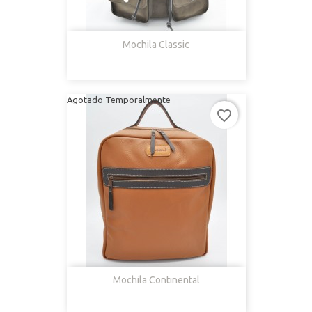
Mochila Classic
Agotado Temporalmente
favorite_border
Mochila Continental