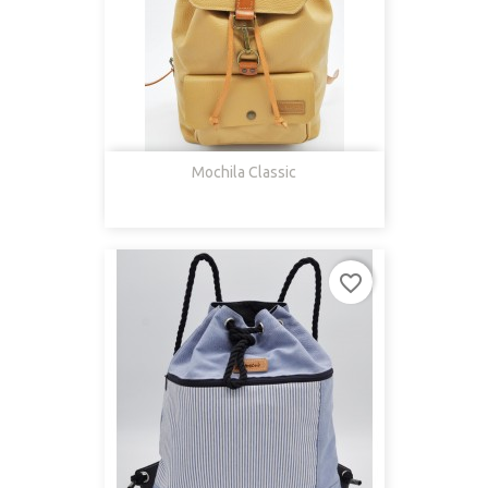
Mochila Classic
favorite_border