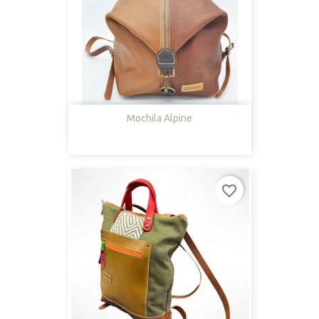
Mochila Alpine
favorite_border