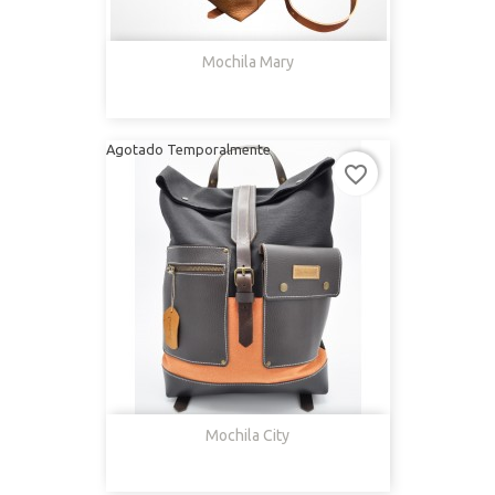
Mochila Mary
Agotado Temporalmente
favorite_border
Mochila City