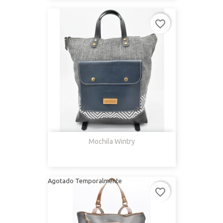
favorite_border
Mochila Wintry
Agotado Temporalmente
favorite_border