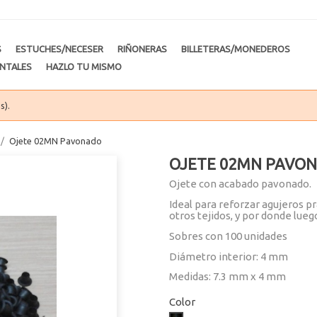
S
ESTUCHES/NECESER
RIÑONERAS
BILLETERAS/MONEDEROS
NTALES
HAZLO TU MISMO
s).
Ojete 02MN Pavonado
OJETE 02MN PAVO
Ojete con acabado pavonado.
Ideal para reforzar agujeros pr
otros tejidos, y por donde luego
Sobres con 100 unidades
Diámetro interior: 4 mm
Medidas: 7.3 mm x 4 mm
Color