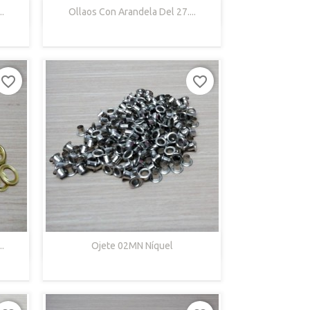

Vista Rápida
.
Ollaos Con Arandela Del 27....
Níquel
favorite_border
favorite_border

Vista Rápida
.
Ojete 02MN Níquel
Níquel