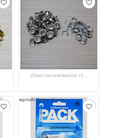
favorite_border
favorite_border

Vista Rápida
Ollaos Con Arandela Del 23....
Níquel
Agotado Temporalmente
favorite_border
favorite_border