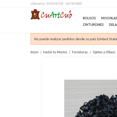
Llámanos:
943056728 - 661924685
BOLSOS
MOCHILA
CINTURONES
DELA
No puede realizar pedidos desde su país (United State
Inicio
Hazlo tu Mismo
Fornituras
Ojetes y Ollaos