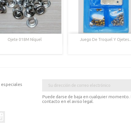


Vista Rápida
Vista Rápida
Ojete 018M Níquel
Juego De Troquel Y Ojetes..
Níquel
s especiales
Puede darse de baja en cualquier momento. P
contacto en el aviso legal.
er
Instagram