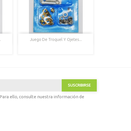

Vista Rápida
.
Juego De Troquel Y Ojetes...
ara ello, consulte nuestra información de