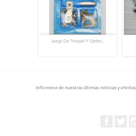

Vista Rápida
Juego De Troquel Y Ojetes...
Infórmese de nuestras últimas noticias y oferta
Facebook
Twitt