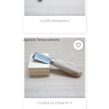
Cuchilla Rebajadora
Agotado Temporalmente
favorite_border
Cuchilla De Chiflar Nº 0