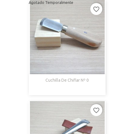
Agotado Temporalmente
favorite_border
Cuchilla De Chiflar Nº 0
favorite_border