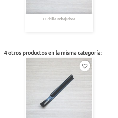
Cuchilla Rebajadora
4 otros productos en la misma categoría:
favorite_border