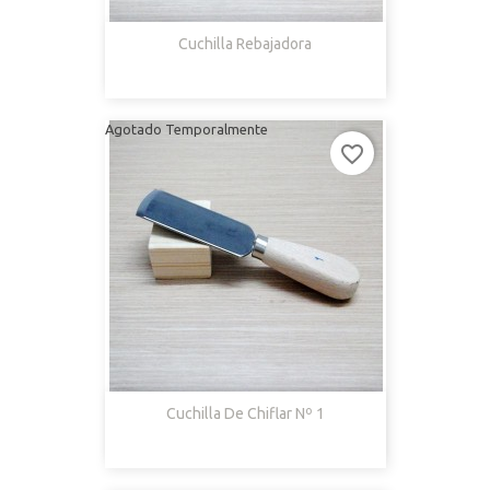
Cuchilla Rebajadora
Agotado Temporalmente
favorite_border
Cuchilla De Chiflar Nº 1