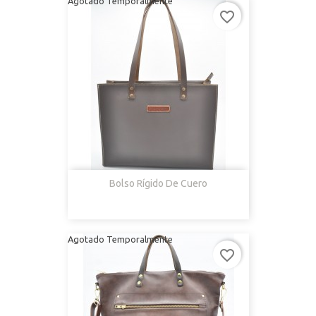
Agotado Temporalmente
favorite_border
Bolso Rígido De Cuero
Agotado Temporalmente
favorite_border