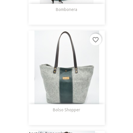
Bombonera
favorite_border
Bolso Shopper