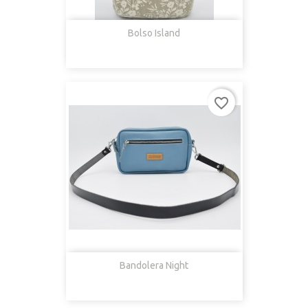
Bolso Island
favorite_border
Bandolera Night