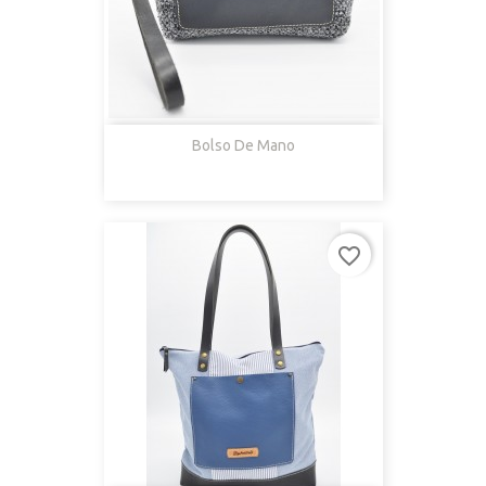
Bolso De Mano
favorite_border