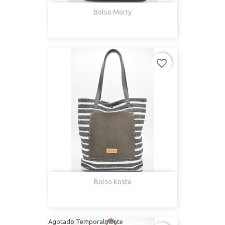
Bolso Morry
favorite_border
Bolso Kosta
Agotado Temporalmente