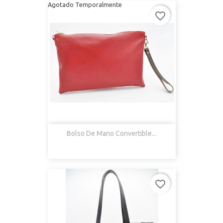
Agotado Temporalmente
favorite_border
Bolso De Mano Convertible...
favorite_border