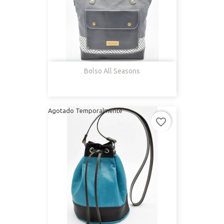
Bolso All Seasons
Agotado Temporalmente
favorite_border