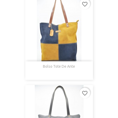
favorite_border
Bolso Tote De Ante
favorite_border