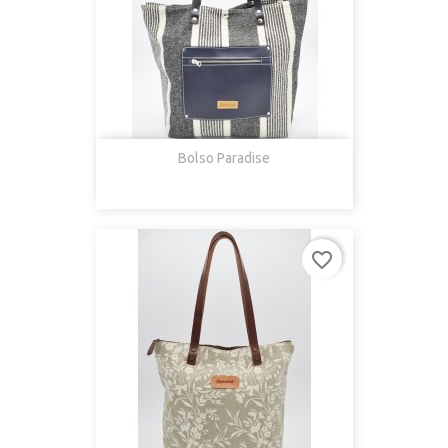
Bolso Paradise
favorite_border