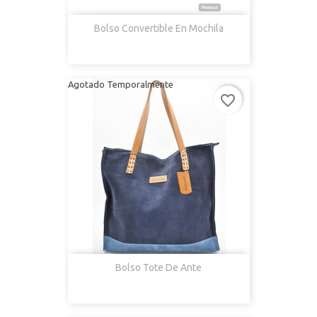
Bolso Convertible En Mochila
Agotado Temporalmente
favorite_border
Bolso Tote De Ante