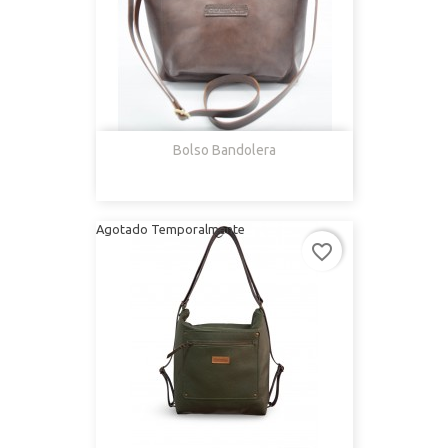
Bolso Bandolera
Agotado Temporalmente
favorite_border