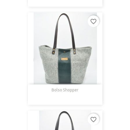
favorite_border
Bolso Shopper
favorite_border