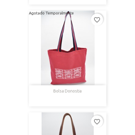
Agotado Temporalmente
favorite_border
Bolsa Donostia
favorite_border