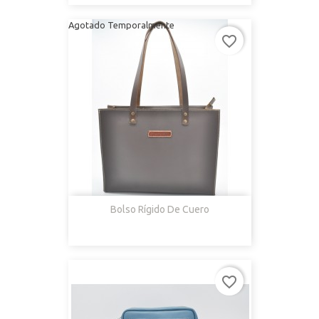
Agotado Temporalmente
favorite_border
Bolso Rígido De Cuero
favorite_border