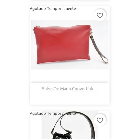
Agotado Temporalmente
favorite_border
Bolso De Mano Convertible...
Agotado Temporalmente
favorite_border