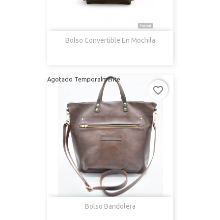
Bolso Convertible En Mochila
Agotado Temporalmente
favorite_border
Bolso Bandolera