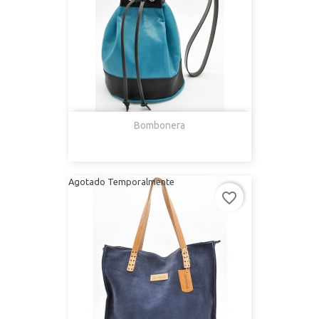
Bombonera
Agotado Temporalmente
favorite_border