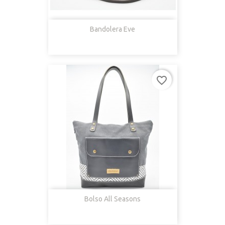
Bandolera Eve
favorite_border
Bolso All Seasons