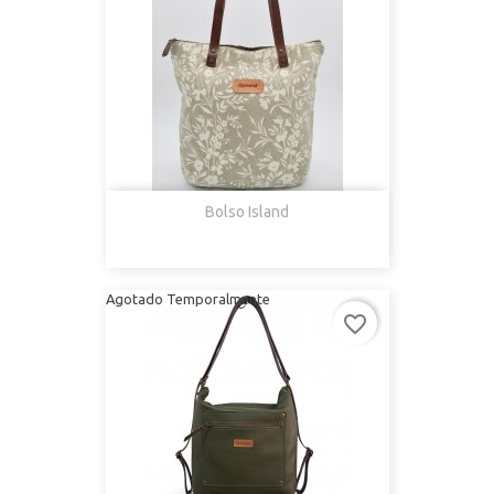
Bolso Island
Agotado Temporalmente
favorite_border