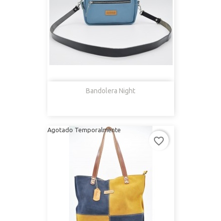
Bandolera Night
Agotado Temporalmente
favorite_border