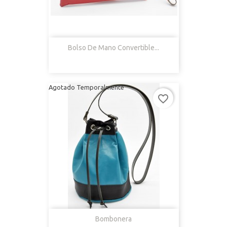
Bolso De Mano Convertible...
Agotado Temporalmente
favorite_border
Bombonera