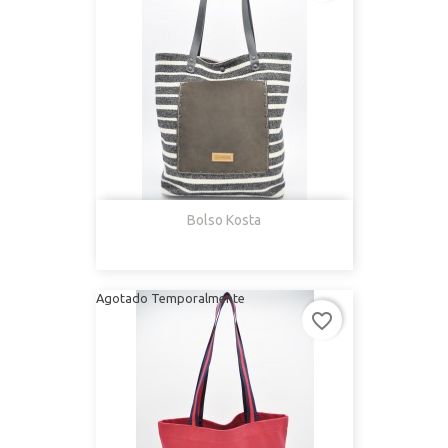
Bolso Kosta
Agotado Temporalmente
favorite_border