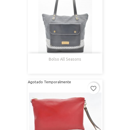
Bolso All Seasons
Agotado Temporalmente
favorite_border