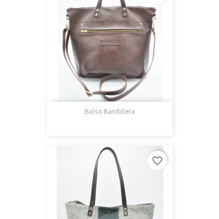
Bolso Bandolera
favorite_border