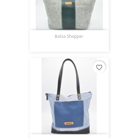
Bolso Shopper
favorite_border