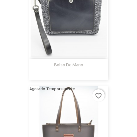
Bolso De Mano
Agotado Temporalmente
favorite_border