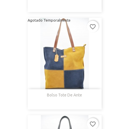
Agotado Temporalmente
favorite_border
Bolso Tote De Ante
favorite_border