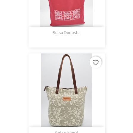
Bolsa Donostia
favorite_border
Bolso Island