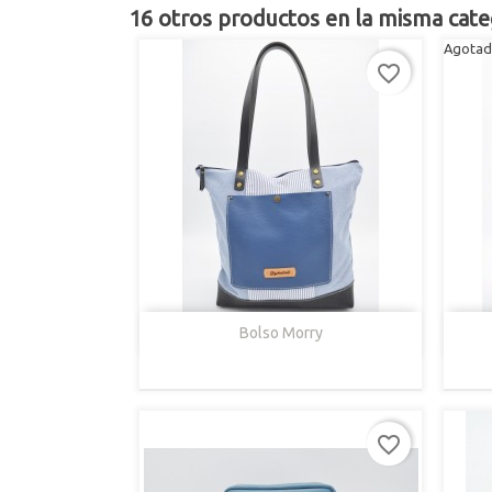
16 otros productos en la misma cate
Agotad
favorite_border

Vista Rápida
Bolso Morry
Azul/Negro
Marrón
Negro/Naranja
Negro/Negro
Azul/Rojo
+1
Oscuro/Marrón
Pardo
Claro
favorite_border