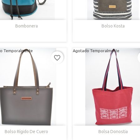


Vista Rápida
Vista Rápida
Bombonera
Bolso Kosta
Azul/Negro
Blanco/Rojo
Blanco/Neg
o Temporalmente
Agotado Temporalmente
favorite_border


Vista Rápida
Vista Rápida
Bolso Rígido De Cuero
Bolsa Donostia