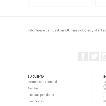
Azul/Negro
Beige/Marrón
Negro/
Rojo/Marrón
Azul
+5
Índigo
Marino/Azul
Cielo
Infórmese de nuestras últimas noticias y oferta
Facebook
Twitt
SU CUENTA
I
Información personal
C
A
Pedidos
2
E
Facturas por abono
L
E
Direcciones