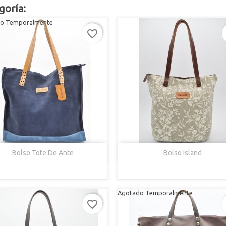
goría:
o Temporalmente
favorite_border


Vista Rápida
Vista Rápida
Bolso Tote De Ante
Bolso Island
Azul/Marrón
Beige
Azul
Gris
Oliva
Agotado Temporalmente
favorite_border