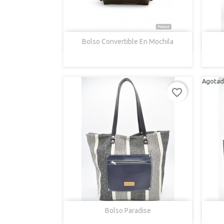

Vista Rápida
Bolso Convertible En Mochila
Marrón
Oscuro
Agotad
favorite_border

Vista Rápida
Bolso Paradise