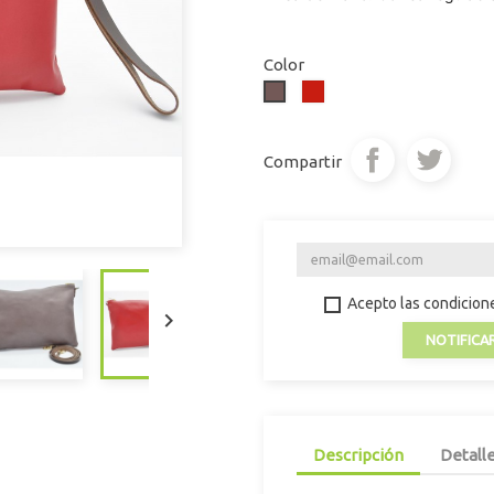
Color
Rojo
Fosco
Campari
Compartir
Acepto las condicione

NOTIFICA
Descripción
Detall