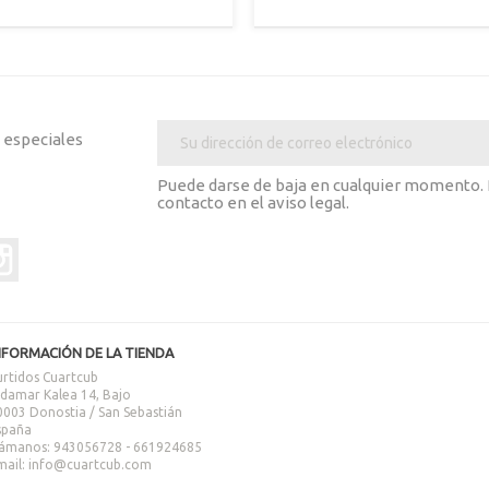
Marrón
Fosco
Rojo
Marrón
Rojo
Gris
Naranja
Azul
+
Campari
oscuro
Clar
s especiales
Puede darse de baja en cualquier momento. P
contacto en el aviso legal.
er
Instagram
NFORMACIÓN DE LA TIENDA
urtidos Cuartcub
ldamar Kalea 14, Bajo
0003 Donostia / San Sebastián
spaña
lámanos:
943056728 - 661924685
mail:
info@cuartcub.com