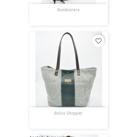
Bombonera
favorite_border
Bolso Shopper