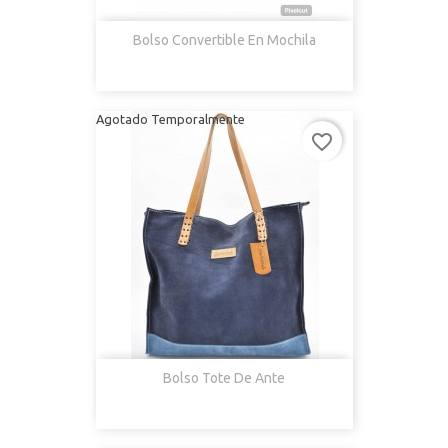
Bolso Convertible En Mochila
Agotado Temporalmente
favorite_border
Bolso Tote De Ante