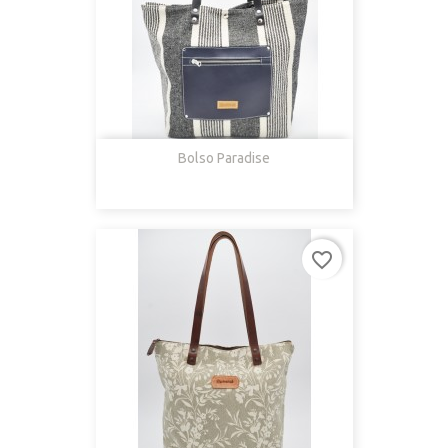
Bolso Paradise
favorite_border