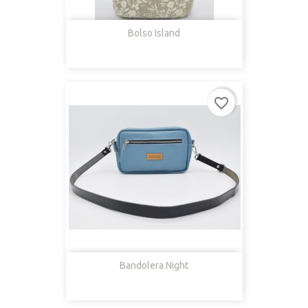
Bolso Island
favorite_border
Bandolera Night