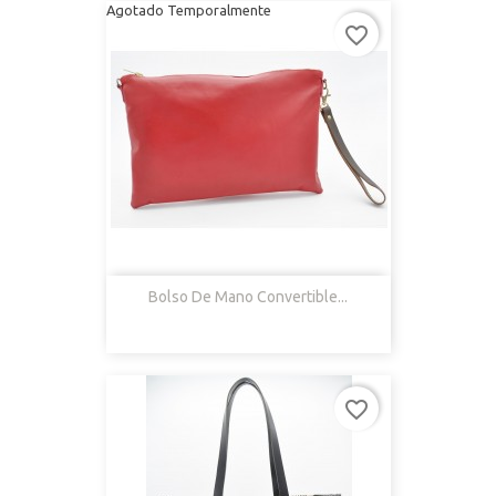
Agotado Temporalmente
favorite_border
Bolso De Mano Convertible...
favorite_border