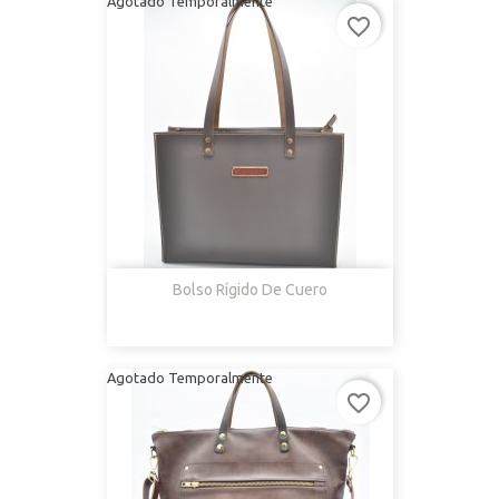
Agotado Temporalmente
favorite_border
Bolso Rígido De Cuero
Agotado Temporalmente
favorite_border