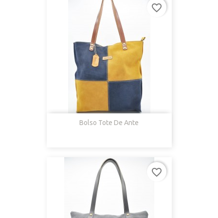
favorite_border
Bolso Tote De Ante
favorite_border