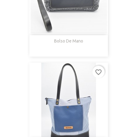
Bolso De Mano
favorite_border