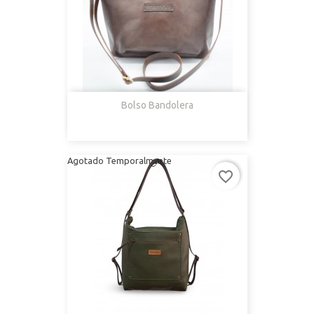
Bolso Bandolera
Agotado Temporalmente
favorite_border