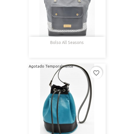
Bolso All Seasons
Agotado Temporalmente
favorite_border