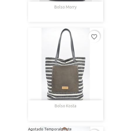
Bolso Morry
favorite_border
Bolso Kosta
Agotado Temporalmente